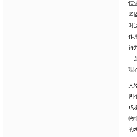
恒
坚
时
作
得
一
理
文
四
成
物
的