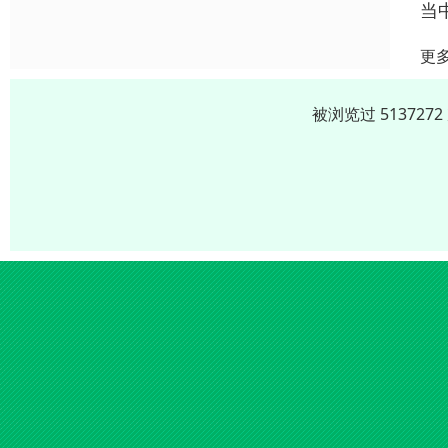
当
更
被浏览过 51372