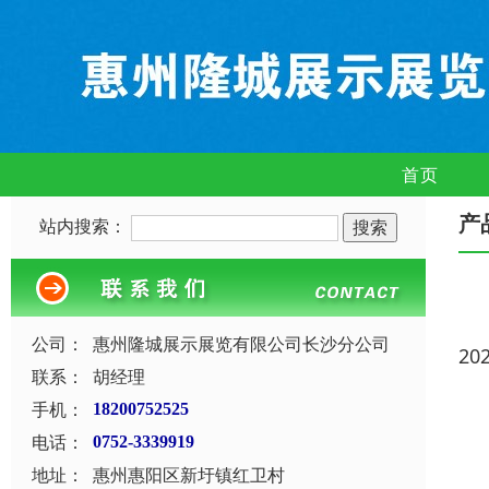
首页
产
站内搜索：
公司：
惠州隆城展示展览有限公司长沙分公司
20
联系：
胡经理
手机：
18200752525
电话：
0752-3339919
地址：
惠州惠阳区新圩镇红卫村