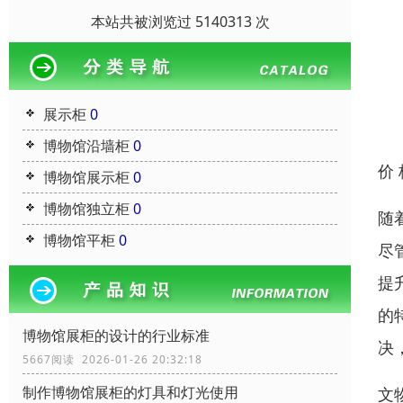
本站共被浏览过 5140313 次
展示柜
0
博物馆沿墙柜
0
价
博物馆展示柜
0
博物馆独立柜
0
随
博物馆平柜
0
尽
提
的
博物馆展柜的设计的行业标准
决
5667阅读 2026-01-26 20:32:18
制作博物馆展柜的灯具和灯光使用
文