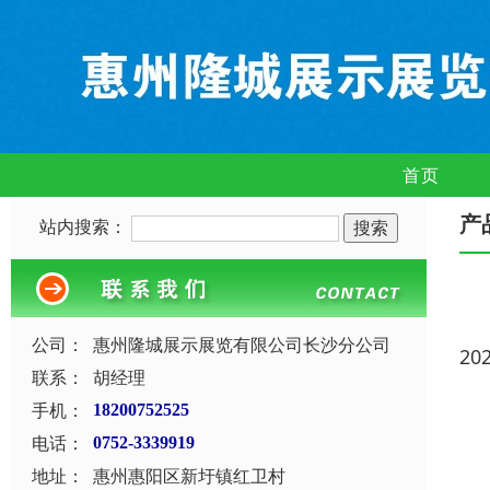
首页
产
站内搜索：
公司：
惠州隆城展示展览有限公司长沙分公司
20
联系：
胡经理
手机：
18200752525
电话：
0752-3339919
地址：
惠州惠阳区新圩镇红卫村