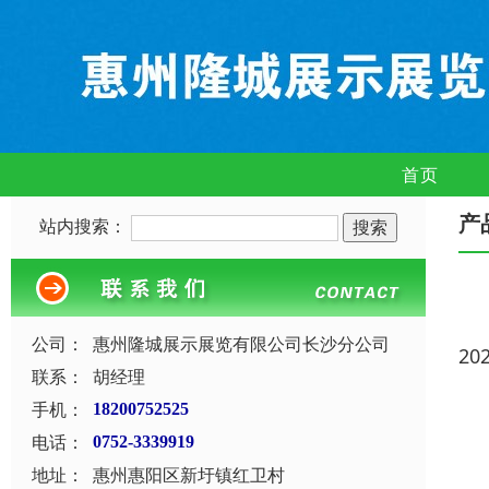
首页
产
站内搜索：
公司：
惠州隆城展示展览有限公司长沙分公司
20
联系：
胡经理
手机：
18200752525
电话：
0752-3339919
地址：
惠州惠阳区新圩镇红卫村