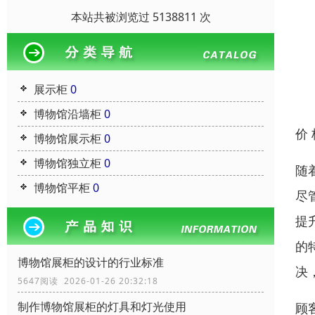
本站共被浏览过 5138811 次
展示柜
0
博物馆沿墙柜
0
价
博物馆展示柜
0
博物馆独立柜
0
随
博物馆平柜
0
尽
提
的
博物馆展柜的设计的行业标准
决
5647阅读 2026-01-26 20:32:18
制作博物馆展柜的灯具和灯光使用
顾