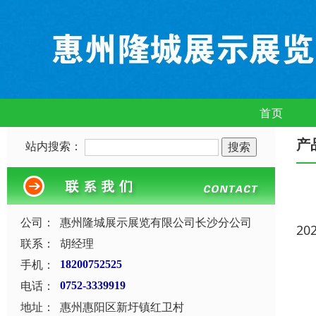
首页
产
站内搜索：
公司：
惠州隆城展示展览有限公司长沙分公司
20
联系：
胡经理
手机：
18200752525
电话：
0752-3339919
地址：
惠州惠阳区新圩镇红卫村