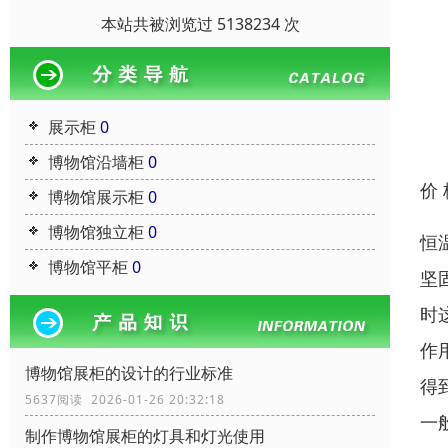
本站共被浏览过 5138234 次
展示柜
0
博物馆沿墙柜
0
价
博物馆展示柜
0
博物馆独立柜
0
恒
博物馆平柜
0
坚
时
作
博物馆展柜的设计的行业标准
得
5637阅读 2026-01-26 20:32:18
一
制作博物馆展柜的灯具和灯光使用